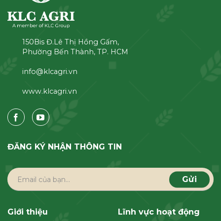
150Bis Đ.Lê Thị Hồng Gấm,
Phường Bến Thành, TP. HCM
info@klcagri.vn
www.klcagri.vn
ĐĂNG KÝ NHẬN THÔNG TIN
Giới thiệu
Lĩnh vực hoạt động