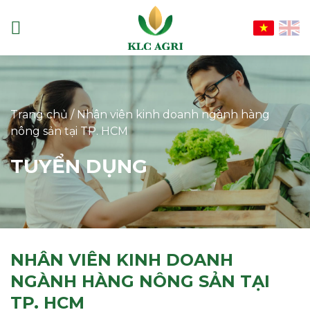
Chuyển
đến
nội
dung
Trang chủ
/
Nhân viên kinh doanh ngành hàng
nông sản tại TP. HCM
TUYỂN DỤNG
NHÂN VIÊN KINH DOANH
NGÀNH HÀNG NÔNG SẢN TẠI
TP. HCM